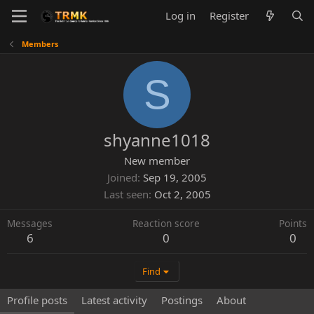
Log in
Register
Members
S
shyanne1018
New member
Joined
Sep 19, 2005
Last seen
Oct 2, 2005
Messages
Reaction score
Points
6
0
0
Find
Profile posts
Latest activity
Postings
About