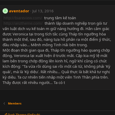
aventador
Jul 13, 2016
A
http://biareview.com/
trung tâm kế toán
http://anztheme.com/
thành lập doanh nghiệp trọn gói tư
vấn luật dịch vụ kế toán m giữ nàng hướng đi. Hắn cảm giác
được Veronica tại trong tích tắc cùng Tháp tín ngưỡng hòa
thành một thể, sau đó, nàng tựa hồ phân ra một điểm ý thức,
đầu nhập vào... Mênh mông Tinh Hải bên trong.
Một đoạn thời gian qua đi, Tháp tín ngưỡng hào quang chớp
động, Veronica lại xuất hiện ở trước mắt. Cặp kia mỹ lệ mắt
lam bên trong chớp động lên kinh hỉ, ngữ khí cũng có chút
kích động: "Ta vừa rồi dùng sai rồi một cái từ, không phải 'Kỳ
quái', mà là 'Kỳ diệu'. Rất nhiều... Quả thực là bất khả tư nghị
kỳ diệu. Ta cư nhiên tiến nhập một viên Tinh Thần phía trên.
Thấy được rất nhiều người... Ta có t
Members
Dark Theme (Default)