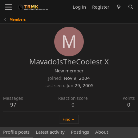
Log in
Register
Members
M
MavadoIsTheCoolest X
New member
Joined
Nov 9, 2004
Last seen
Jun 29, 2005
Messages
Reaction score
Points
97
0
0
Find
Profile posts
Latest activity
Postings
About