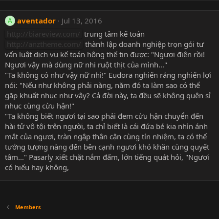
aventador
Jul 13, 2016
A
http://biareview.com/
trung tâm kế toán
http://anztheme.com/
thành lập doanh nghiệp trọn gói tư
vấn luật dịch vụ kế toán hông thể tin được: "Ngươi điên rồi!
Ngươi vậy mà dùng nữ nhi ruột thịt của mình..."
"Ta không có như vậy nữ nhi!" Eudora nghiến răng nghiến lợi
nói: "Nếu như không phải nàng, năm đó ta làm sao có thể
gặp khuất nhục như vậy? Cả đời này, ta đều sẽ không quên sỉ
nhục cùng cừu hận!"
"Ta không biết ngươi tại sao phải đem cừu hận chuyển đến
hài tử vô tội trên người, ta chỉ biết là cái đứa bé kia nhìn ánh
mắt của ngươi, tràn ngập thân cận cùng tín nhiệm, ta có thể
tưởng tượng nàng đến bên cạnh ngươi khó khăn cùng quyết
tâm..." Pasarly xiết chặt nắm đấm, lớn tiếng quát hỏi, "Ngươi
có hiểu hay không,
Members